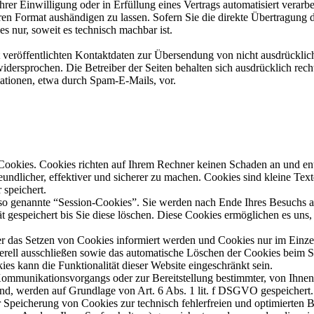
rer Einwilligung oder in Erfüllung eines Vertrags automatisiert verarbe
ren Format aushändigen zu lassen. Sofern Sie die direkte Übertragung 
es nur, soweit es technisch machbar ist.
eröffentlichten Kontaktdaten zur Übersendung von nicht ausdrücklich
dersprochen. Die Betreiber der Seiten behalten sich ausdrücklich recht
ationen, etwa durch Spam-E-Mails, vor.
 Cookies. Cookies richten auf Ihrem Rechner keinen Schaden an und en
undlicher, effektiver und sicherer zu machen. Cookies sind kleine Textd
speichert.
so genannte “Session-Cookies”. Sie werden nach Ende Ihres Besuchs 
t gespeichert bis Sie diese löschen. Diese Cookies ermöglichen es uns
er das Setzen von Cookies informiert werden und Cookies nur im Einzelf
rell ausschließen sowie das automatische Löschen der Cookies beim S
es kann die Funktionalität dieser Website eingeschränkt sein.
Kommunikationsvorgangs oder zur Bereitstellung bestimmter, von Ihne
ind, werden auf Grundlage von Art. 6 Abs. 1 lit. f DSGVO gespeichert
er Speicherung von Cookies zur technisch fehlerfreien und optimierten B