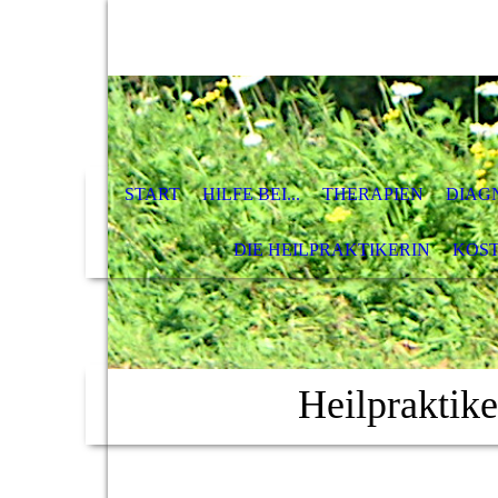
START
HILFE BEI...
THERAPIEN
DIAG
DIE HEILPRAKTIKERIN
KOS
Heilpraktik