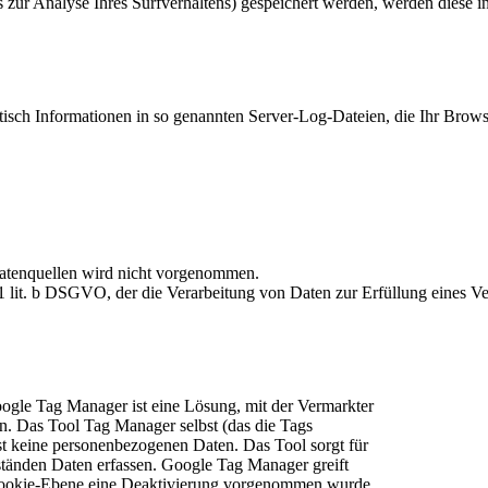
 zur Analyse Ihres Surfverhaltens) gespeichert werden, werden diese in
atisch Informationen in so genannten Server-Log-Dateien, die Ihr Brow
atenquellen wird nicht vorgenommen.
 1 lit. b DSGVO, der die Verarbeitung von Daten zur Erfüllung eines Ve
gle Tag Manager ist eine Lösung, mit der Vermarkter
n. Das Tool Tag Manager selbst (das die Tags
sst keine personenbezogenen Daten. Das Tool sorgt für
mständen Daten erfassen. Google Tag Manager greift
Cookie-Ebene eine Deaktivierung vorgenommen wurde,