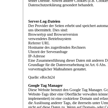
seiner Dienste. Soweit andere Cookies (z.B. Cookies
Datenschutzerklärung gesondert behandelt.
Server-Log-Dateien
Der Provider der Seiten erhebt und speichert autom
uns übermittelt. Dies sind:
Browsertyp und Browserversion
verwendetes Betriebssystem
Referrer URL
Hostname des zugreifenden Rechners
Uhrzeit der Serveranfrage
IP-Adresse
Eine Zusammenführung dieser Daten mit anderen D
Grundlage für die Datenverarbeitung ist Art. 6 Abs.
vorvertraglicher Maßnahmen gestattet.
Quelle: eRecht24
Google Tag Manager
Diese Website benutzt den Google Tag Manager. Goo
Website-Tags über eine Oberfläche verwalten könne
implementiert) ist eine cookielose Domain und erfa
die Auslösung anderer Tags, die ihrerseits unter U
nicht auf diese Daten zu. Wenn auf Domain- oder 