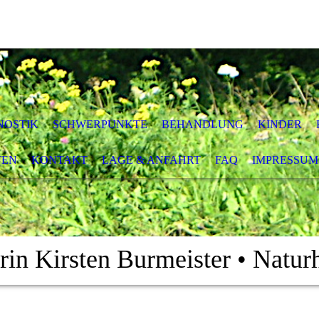
NOSTIK
SCHWERPUNKTE
BEHANDLUNG
KINDER
TEN
KONTAKT
LAGE & ANFAHRT
FAQ
IMPRESSUM
erin Kirsten Burmeister
•
Naturh