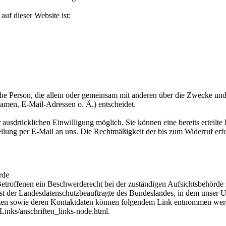
auf dieser Website ist:
tische Person, die allein oder gemeinsam mit anderen über die Zwecke und
men, E-Mail-Adressen o. Ä.) entscheidet.
 ausdrücklichen Einwilligung möglich. Sie können eine bereits erteilte
teilung per E-Mail an uns. Die Rechtmäßigkeit der bis zum Widerruf erf
rde
 Betroffenen ein Beschwerderecht bei der zuständigen Aufsichtsbehörde
 ist der Landesdatenschutzbeauftragte des Bundeslandes, in dem unser
ragten sowie deren Kontaktdaten können folgendem Link entnommen wer
inks/anschriften_links-node.html.