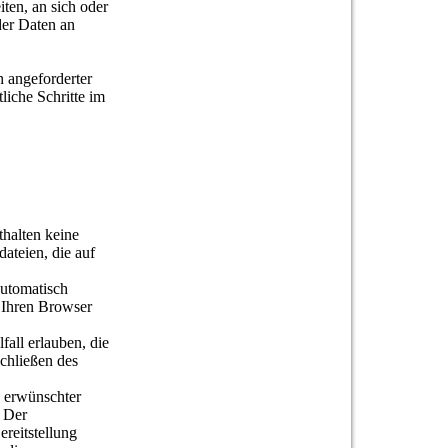
iten, an sich oder
der Daten an
 angeforderter
liche Schritte im
thalten keine
ateien, die auf
automatisch
, Ihren Browser
all erlauben, die
chließen des
n erwünschter
. Der
ereitstellung