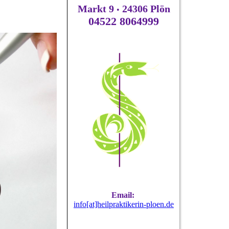
Markt 9
24306 Plön
•
04522 8064999
Email:
info[at]heilpraktikerin-ploen.de