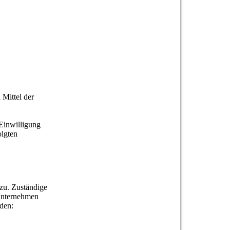
 Mittel der
 Einwilligung
olgten
 zu. Zuständige
 Unternehmen
den: